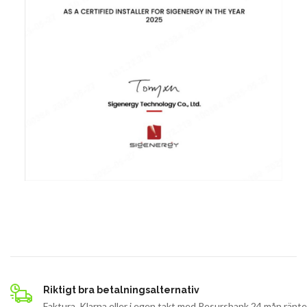
Riktigt bra betalningsalternativ
Faktura, Klarna eller i egen takt med Resursbank 24 mån ränte