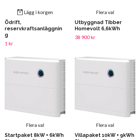
Lägg i korgen
Flera val
Ödrift,
Utbyggnad Tibber
reservkraftsanläggnin
Homevolt 6,6kWh
g
38 900 kr
1 kr
Flera val
Flera val
Startpaket 8kW + 6kWh
Villapaket 10kW + 9kWh