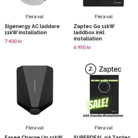
Flera val
Flera val
Sigenergy AC laddare
Zaptec Go 11kW
11kW installation
laddbox inkl
installation
7 400 kr
6 950 kr
Flera val
Flera val
Easee Charge Up 11kW
SUPERDEAL på Zaptec