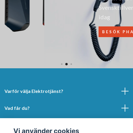
Svensktillverkad Phasebox laddbox redan
idag
BESÖK PHASEBOX:SE
Varför välja Elektrotjänst?
Vad får du?
Hur kan vi hjälpa dig?
Vi använder cookies