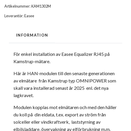
Artikelnummer:
KAM1302M
Leverantör:
Easee
INFORMATION
För enkel installation av Easee Equalizer RJ45 på
Kamstrup-mätare.
Här är HAN-modulen till den senaste generationen
av elmätare från Kamstrup typ OMNIPOWER som
skall vara installerad senast år 2025 enl. det nya
lagkravet.
Modulen kopplas mot elmätaren och med den håller
du koll på din eldata, t.ex. export av ström från
solceller eller vindkraftverk, laststyrning av
elbilsladdare, övervakning av elförbrukning m.m.